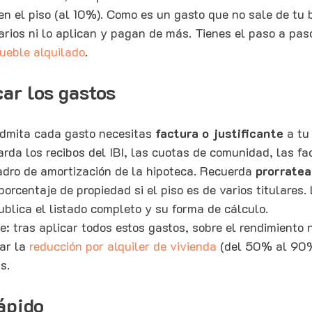
en el piso (al 10%). Como es un gasto que no sale de tu b
rios ni lo aplican y pagan de más. Tienes el paso a paso
ueble alquilado
.
ar los gastos
dmita cada gasto necesitas 
factura o justificante
 a tu
rda los recibos del IBI, las cuotas de comunidad, las fa
adro de amortización de la hipoteca. Recuerda 
prorratea
orcentaje de propiedad si el piso es de varios titulares. 
ublica el listado completo y su forma de cálculo.
: tras aplicar todos estos gastos, sobre el rendimiento n
ar la 
reducción por alquiler de vivienda
 (del 50% al 90%
s.
ápido