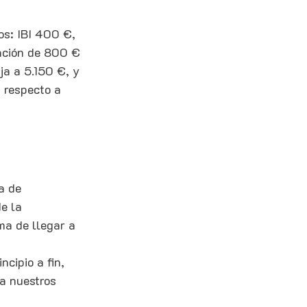
os: IBI 400 €, 
ación de 800 € 
ja a 5.150 €, y 
 respecto a 
a de 
e la 
ma de llegar a 
cipio a fin, 
a nuestros 