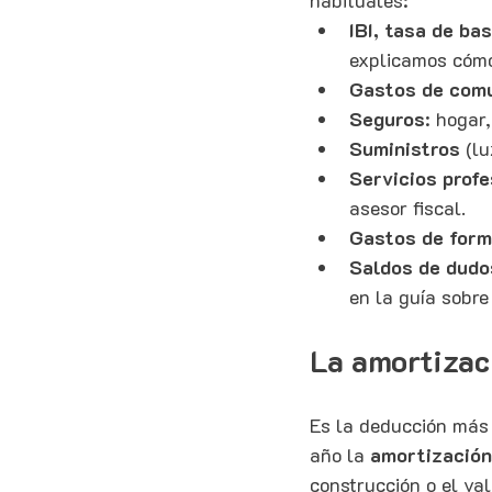
habituales:
IBI, tasa de ba
explicamos cómo
Gastos de com
Seguros
: hogar
Suministros
 (l
Servicios prof
asesor fiscal.
Gastos de form
Saldos de dudo
en la guía sobre 
La amortizac
Es la deducción más
año la 
amortizació
construcción o el val