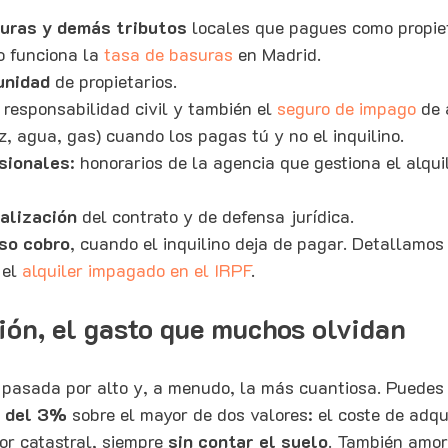
suras y demás tributos
 locales que pagues como propiet
 funciona la 
tasa de basuras
 en Madrid.
unidad
 de propietarios.
, responsabilidad civil y también el 
seguro de impago
 de 
uz, agua, gas) cuando los pagas tú y no el inquilino.
esionales
: honorarios de la agencia que gestiona el alqui
alización
 del contrato y de defensa jurídica.
so cobro
, cuando el inquilino deja de pagar. Detallamos 
el 
alquiler impagado en el IRPF
.
ión, el gasto que muchos olvidan
 pasada por alto y, a menudo, la más cuantiosa. Puedes
n del 3%
 sobre el mayor de dos valores: el coste de adqui
or catastral, siempre 
sin contar el suelo
. También amort