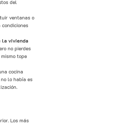
tos del 
ituir ventanas o 
n condiciones 
 la vivienda
ero no pierdes 
l mismo tope 
una cocina 
 no lo había es 
ización.
rior. Los más 