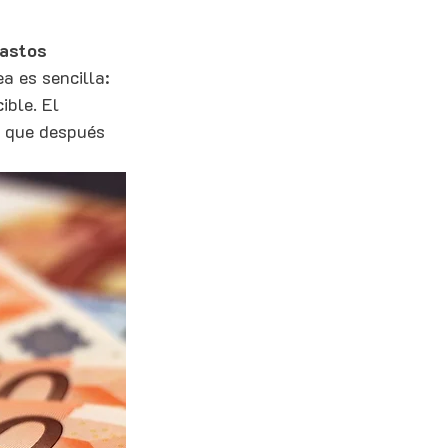
astos 
a es sencilla: 
ible. El 
la que después 