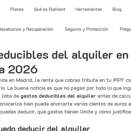
Planes
Qué es Rubirent
Herramientas
Blog
Desahucios y Recuperación
Seguros y Protección
Pregu
ducibles del alquiler en
uías y Consejos
ía 2026
enda en Madrid, la renta que cobras tributa en tu IRPF c
rio. La buena noticia es que no pagas por todo lo que ingr
 lista de 
gastos deducibles del alquiler
 antes de calcu
onocerlos bien puede ahorrarte varios cientos de euros a
uedes deducir, qué gastos tienen límite y cómo justifica
uedo deducir del alquiler