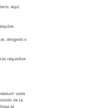
ario. Aquí 
alquiler.
ler, abogado o 
los requisitos 
 deducir cada 
sición de la 
izas el 