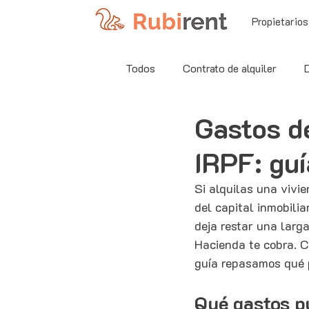
Propietarios
Todos
Contrato de alquiler
Gastos de
Herramientas y Recursos
G
IRPF: gu
Si alquilas una vivi
del capital inmobilia
deja restar una larga
Hacienda te cobra. C
guía repasamos qué p
Qué gastos p