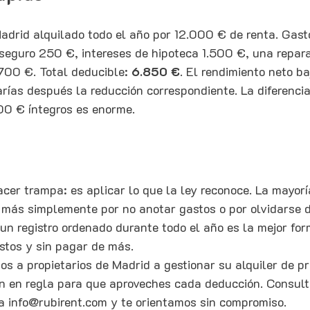
adrid alquilado todo el año por 12.000 € de renta. Gast
seguro 250 €, intereses de hipoteca 1.500 €, una repar
700 €. Total deducible: 
6.850 €
. El rendimiento neto ba
arías después la reducción correspondiente. La diferencia
000 € íntegros es enorme.
acer trampa: es aplicar lo que la ley reconoce. La mayorí
 más simplemente por no anotar gastos o por olvidarse d
 un registro ordenado durante todo el año es la mejor for
ustos y sin pagar de más.
s a propietarios de Madrid a gestionar su alquiler de prin
n en regla para que aproveches cada deducción. Consult
 a info@rubirent.com y te orientamos sin compromiso.