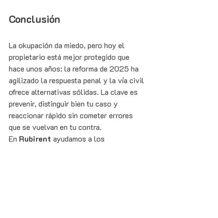
Conclusión
La okupación da miedo, pero hoy el 
propietario está mejor protegido que 
hace unos años: la reforma de 2025 ha 
agilizado la respuesta penal y la vía civil 
ofrece alternativas sólidas. La clave es 
prevenir, distinguir bien tu caso y 
reaccionar rápido sin cometer errores 
que se vuelvan en tu contra.
En 
Rubirent
 ayudamos a los 
propietarios de Madrid a tener sus 
viviendas alquiladas, ocupadas por 
inquilinos solventes y bien protegidas. Si 
quieres dejar de preocuparte por tu piso, 
escríbenos a 
info@rubirent.com
 o 
conoce nuestros planes en 
rubirent.com
.