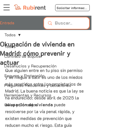
Solicitar información
Entrada
Todos
Okupación de vivienda en
Todos
Madrid: cómo prevenir y
Contrato de alquiler
actuar
Desahucios y Recuperación
Que alguien entre en tu piso sin permiso 
Seguros y Protección
y se niegue a salir es uno de los miedos 
más repetidos entre los propietarios de 
Preguntas Frecuentes y Soluciones
Madrid. La buena noticia es que la ley se 
Herramientas y Recursos
ha endurecido: desde abril de 2025 la 
okupación de vivienda
 puede 
Guías y Consejos
resolverse por la vía penal rápida, y 
existen medidas de prevención que 
reducen mucho el riesgo. Esta guía 