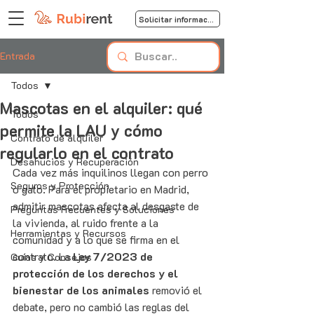
Solicitar información
Entrada
Todos
Mascotas en el alquiler: qué
Todos
permite la LAU y cómo
Contrato de alquiler
regularlo en el contrato
Desahucios y Recuperación
Cada vez más inquilinos llegan con perro 
Seguros y Protección
o gato. Para el propietario en Madrid, 
admitir mascotas afecta al desgaste de 
Preguntas Frecuentes y Soluciones
la vivienda, al ruido frente a la 
Herramientas y Recursos
comunidad y a lo que se firma en el 
contrato. La 
Ley 7/2023 de 
Guías y Consejos
protección de los derechos y el 
bienestar de los animales
 removió el 
debate, pero no cambió las reglas del 