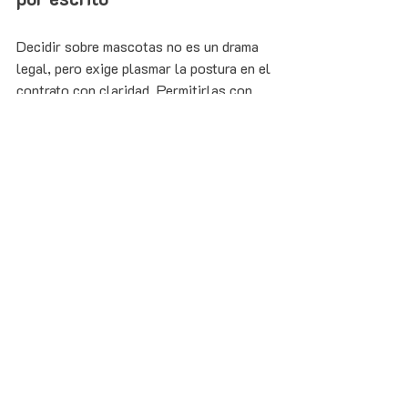
Decidir sobre mascotas no es un drama 
legal, pero exige plasmar la postura en el 
contrato con claridad. Permitirlas con 
condiciones amplía la bolsa de 
candidatos solventes en Madrid; 
prohibirlas, con una cláusula 
proporcional y específica.
En Rubirent redactamos esta cláusula 
adaptada a tu caso, revisamos las 
garantías y filtramos candidatos con 
mascota dentro del proceso de 
selección 
del inquilino
. Escríbenos a 
info@rubirent.com.
Guías y Consejos
Contrato de alquiler
Preguntas Frecuentes y Soluciones