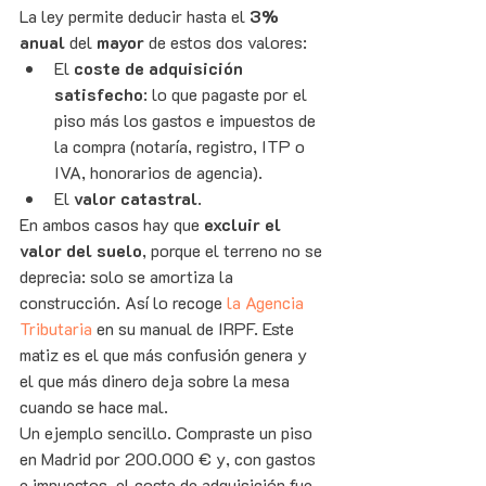
La ley permite deducir hasta el 
3% 
anual
 del 
mayor
 de estos dos valores:
El 
coste de adquisición 
satisfecho
: lo que pagaste por el 
piso más los gastos e impuestos de 
la compra (notaría, registro, ITP o 
IVA, honorarios de agencia).
El 
valor catastral
.
En ambos casos hay que 
excluir el 
valor del suelo
, porque el terreno no se 
deprecia: solo se amortiza la 
construcción. Así lo recoge 
la Agencia 
Tributaria
 en su manual de IRPF. Este 
matiz es el que más confusión genera y 
el que más dinero deja sobre la mesa 
cuando se hace mal.
Un ejemplo sencillo. Compraste un piso 
en Madrid por 200.000 € y, con gastos 
e impuestos, el coste de adquisición fue 