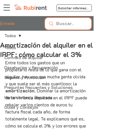
Solicitar información
Entrada
Todos
Amortización del alquiler en el
Todos
IRPF: cómo calcular el 3%
Contrato de alquiler
Entre todos los gastos que un 
Desahucios y Recuperación
propietario resta de lo que gana con el 
alquiler, hay uno que mucha gente olvida 
Seguros y Protección
y que suele ser el más cuantioso: la 
Preguntas Frecuentes y Soluciones
amortización
. Dominar la amortización 
Herramientas y Recursos
de la vivienda alquilada en el IRPF puede 
rebajar varios cientos de euros tu 
Guías y Consejos
factura fiscal cada año, de forma 
totalmente legal. Te explicamos qué es, 
cómo se calcula el 3% y los errores que 