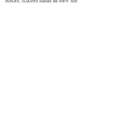
minuto, cuÃ¡nto pagas de IRPF por 
alquilar tu piso.
Guías y Consejos
Herramientas y Recursos
Preguntas Frecuentes y Soluciones
Entradas relacionadas
Ver todo