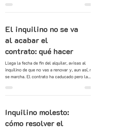
tu nombre, la deuda es tuya y la compania
puede cortar.
El inquilino no se va
al acabar el
contrato: qué hacer
Llega la fecha de fin del alquiler, avisas al
inquilino de que no vas a renovar y, aun así, no
se marcha. El contrato ha caducado pero la
vivienda sigue ocupada: te explicamos qué
hacer y cómo recuperarla.
Inquilino molesto:
cómo resolver el