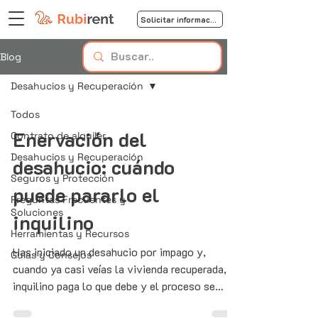
Solicitar información
Blog
Desahucios y Recuperación
Todos
Enervación del
Contrato de alquiler
Desahucios y Recuperación
desahucio: cuándo
Seguros y Protección
puede pararlo el
Preguntas Frecuentes y
Soluciones
inquilino
Herramientas y Recursos
Has iniciado un desahucio por impago y,
Guías y Consejos
cuando ya casi veías la vivienda recuperada, el
inquilino paga lo que debe y el proceso se
detiene en seco. Eso es la enervación del